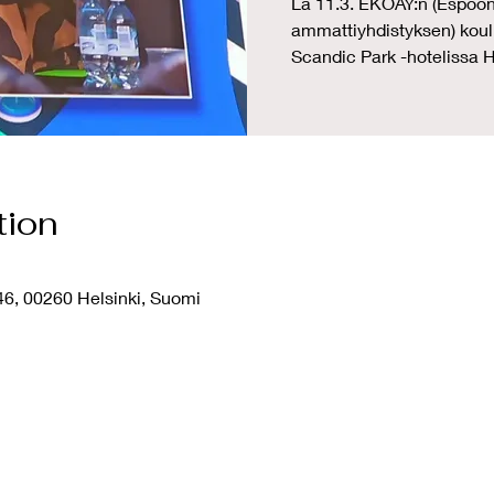
La 11.3. EKOAY:n (Espoon
ammattiyhdistyksen) koulu
Scandic Park -hotelissa H
tion
46, 00260 Helsinki, Suomi