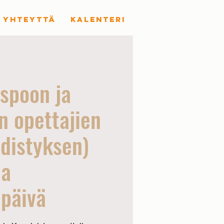
 YHTEYTTÄ
KALENTERI
spoon ja
n opettajien
distyksen)
ja
ipäivä