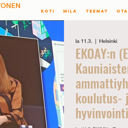
TONEN
KOTI
MILA
TEEMAT
OTA
la 11.3.
  |  
Helsinki
EKOAY:n (E
Kauniaiste
ammattiyh
koulutus- 
hyvinvoint