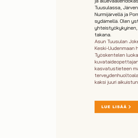
ja aluevaaliehdokas
Tuusulassa, Järven
Nurmijärvellä ja Por
sydämellä. Olen yst
yhteistyökykyinen, 
takana.
Asun Tuusulan Joke
Keski-Uudenmaan hy
Työskentelen luoka
kuvataideopettajan
kasvatustieteen ma
terveydenhuoltoala
kaksi juuri aikuistu
LUE LISÄÄ