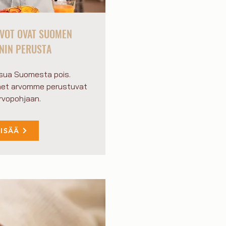
RVOT OVAT SUOMEN
NIN PERUSTA
riisua Suomesta pois.
net arvomme perustuvat
arvopohjaan.
LISÄÄ