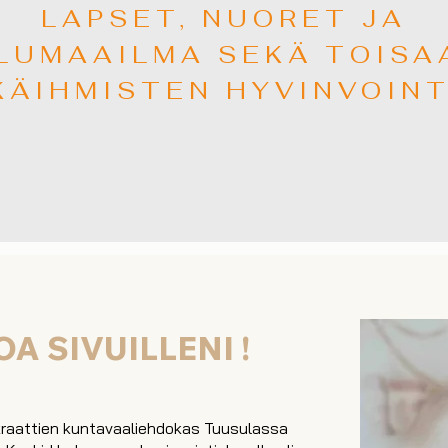
LAPSET, NUORET JA
LUMAAILMA SEKÄ TOISA
KÄIHMISTEN HYVINVOINT
A SIVUILLENI !
okraattien kuntavaaliehdokas Tuusulassa