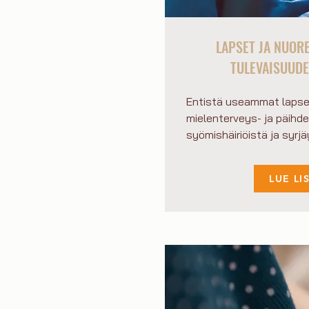
LAPSET JA NUOR
TULEVAISUUDE
Entistä useammat lapset
mielenterveys- ja päihd
syömishäiriöistä ja syrj
LUE LI