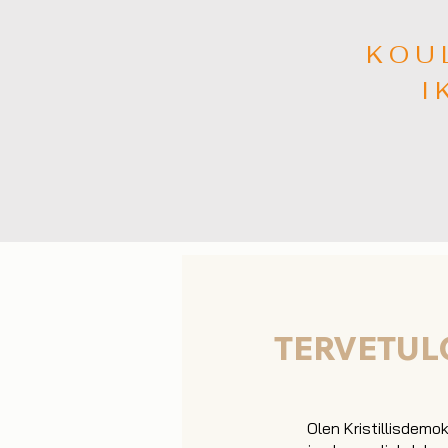
KOU
I
TERVETULO
Olen Kristillisdem