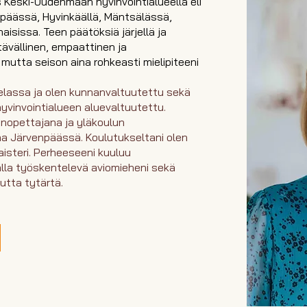
 Keski-Uudenmaan hyvinvointialueella eli
päässä, Hyvinkäällä, Mäntsälässä,
naisissa. Teen päätöksiä järjellä ja
ävällinen, empaattinen ja
mutta seison aina rohkeasti mielipiteeni
lassa ja olen kunnanvaltuutettu sekä
vinvointialueen aluevaltuutettu.
nopettajana ja yläkoulun
a Järvenpäässä. Koulutukseltani olen
isteri. Perheeseeni kuuluu
lla työskentelevä aviomieheni sekä
nutta tytärtä.