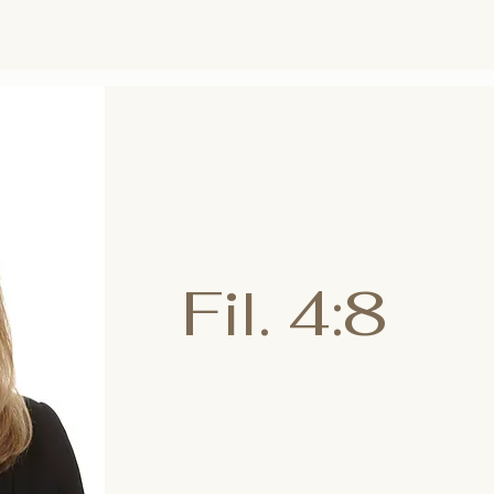
Fil.
4:8
​”Ajatelkaa kaikkea mikä on totta, mikä
oikeaa, puhdasta, rakastettavaa ja kau
ansaitsee kiitoksen.”