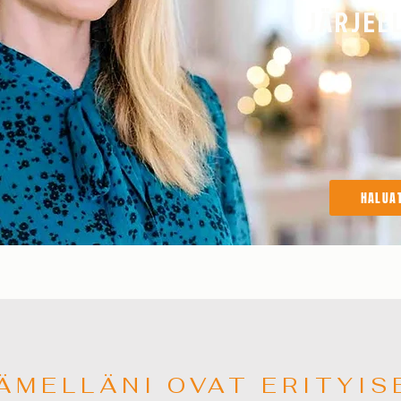
JÄRJEL
HALUA
ÄMELLÄNI OVAT ERITYIS