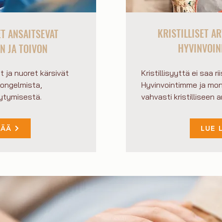
KRISTILLISET A
ET ANSAITSEVAT
HYVINVOIN
N JA TOIVON
 ja nuoret kärsivät
Kristillisyyttä ei saa 
eongelmista,
Hyvinvointimme ja mo
äytymisestä.
vahvasti kristilliseen 
SÄÄ
LUE 