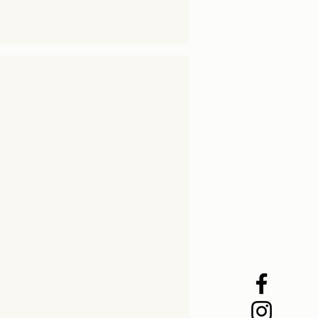
 on kunnioitettavaa, mikä
nista, mikä vain on hyvää ja