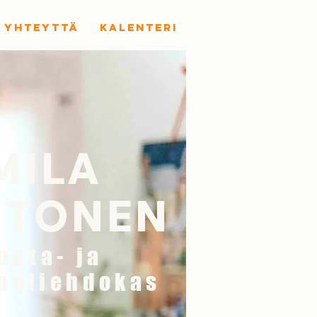
 YHTEYTTÄ
KALENTERI
MILA
HTONEN
unta- ja
aaliehdokas