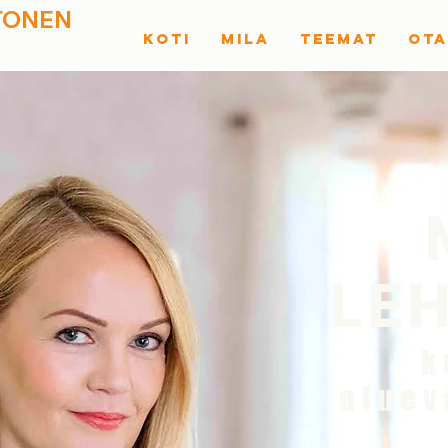
TONEN
KOTI
MILA
TEEMAT
OTA
LE
k
aluev